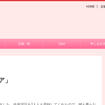
HOME
店
店舗一覧
Q&A
申し込み
ア」
ました。生体認証を2人とも登録してくれたので、鍵も要らな