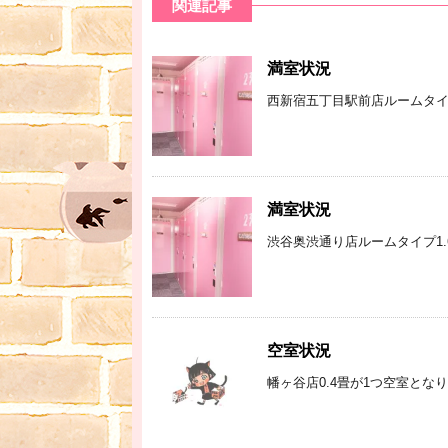
関連記事
満室状況
西新宿五丁目駅前店ルームタイプ
満室状況
渋谷奥渋通り店ルームタイプ1.
空室状況
幡ヶ谷店0.4畳が1つ空室とな