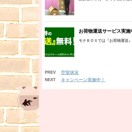
お荷物運送サービス実施
モナＢＯＸでは『お荷物運送』無
PREV
空室状況
NEXT
キャンペーン実施中！