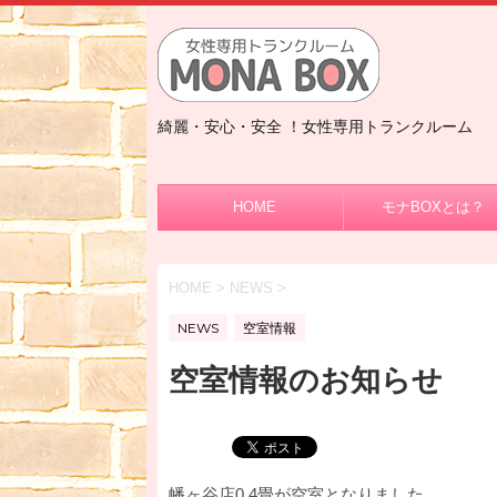
綺麗・安心・安全 ！女性専用トランクルーム
HOME
モナBOXとは？
HOME
>
NEWS
>
NEWS
空室情報
空室情報のお知らせ
幡ヶ谷店0.4畳が空室となりました。