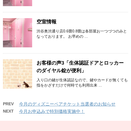
空室情報
渋谷奥渋通り店0.6畳0.8畳は各部屋お一つづつのみと
なっております。 お早めの ...
お客様の声3「生体認証ドアとロッカー
のダイヤル錠が便利」
入り口の鍵が生体認証なので、鍵やカードが無くても
指をかざすだけで何時でも利用出来 ...
PREV
今月のディズニーペアチケット当選者のお知らせ
NEXT
今月お申込みで特別価格実施中！