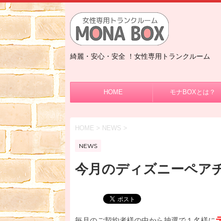
綺麗・安心・安全 ！女性専用トランクルーム
HOME
モナBOXとは？
HOME
>
NEWS
>
NEWS
今月のディズニーペア
毎月のご契約者様の中から抽選で１名様に