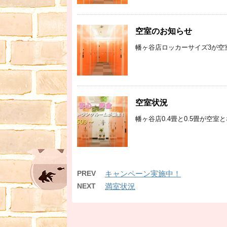
空室のお知らせ
幡ヶ谷店ロッカーサイズ3が空室
空室状況
幡ヶ谷店0.4畳と0.5畳が空室
PREV
キャンペーン実施中！
NEXT
満室状況